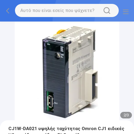
2
/
3
CJ1W-DA021 υψηλής ταχύτητας Omron CJ1 ειδικές