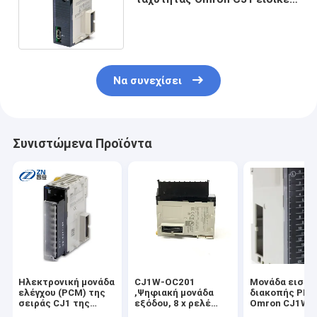
I/O μονάδες μονάδων PLC
αντίθετες
Να συνεχίσει
Συνιστώμενα Προϊόντα
Ηλεκτρονική μονάδα
CJ1W-OC201
Μονάδα εισόδ
ελέγχου (PCM) της
,Ψηφιακή μονάδα
διακοπής PLC
σειράς CJ1 της
εξόδου, 8 x ρελέ
Omron CJ1W M
Omron CJ1W-AD04U
εξόδους, 250
CJ1WINT01 με