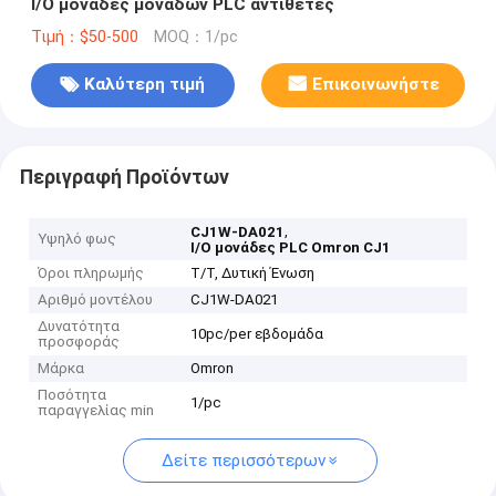
I/O μονάδες μονάδων PLC αντίθετες
Τιμή：$50-500
MOQ：1/pc
Καλύτερη τιμή
Επικοινωνήστε
Περιγραφή Προϊόντων
,
CJ1W-DA021
Υψηλό φως
I/O μονάδες PLC Omron CJ1
Όροι πληρωμής
T/T, Δυτική Ένωση
Αριθμό μοντέλου
CJ1W-DA021
Δυνατότητα
10pc/per εβδομάδα
προσφοράς
Μάρκα
Omron
Ποσότητα
1/pc
παραγγελίας min
Δείτε περισσότερων