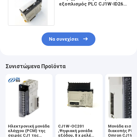
εξοπλισμός PLC CJ1W-ID261
Omron αυτοματοποίησης
Να συνεχίσει
Συνιστώμενα Προϊόντα
Ηλεκτρονική μονάδα
CJ1W-OC201
Μονάδα εισόδ
ελέγχου (PCM) της
,Ψηφιακή μονάδα
διακοπής PLC
σειράς CJ1 της
εξόδου, 8 x ρελέ
Omron CJ1W M