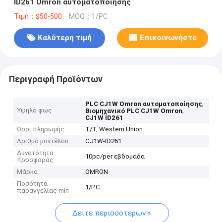
ID261 Omron αυτοματοποίησης
Τιμή：$50-500
MOQ：1/PC
Καλύτερη τιμή
Επικοινωνήστε
Περιγραφή Προϊόντων
,
PLC CJ1W Omron αυτοματοποίησης
Υψηλό φως
,
Βιομηχανικό PLC CJ1W Omron
CJ1W ID261
Όροι πληρωμής
T/T, Western Union
Αριθμό μοντέλου
CJ1W-ID261
Δυνατότητα
10pc/per εβδομάδα
προσφοράς
Μάρκα
OMRON
Ποσότητα
1/PC
παραγγελίας min
Δείτε περισσότερων