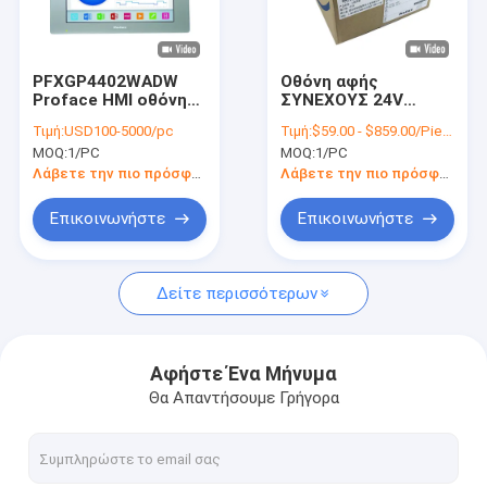
Σχετικά με εμάς
Επισκεψή εργοστασίου
PFXGP4402WADW
Οθόνη αφής
Proface HMI οθόνη
ΣΥΝΕΧΟΥΣ 24V
Έλεγχος ποιότητας
αφής Backlight 7
Proface επίδειξης
Τιμή:
USD100-5000/pc
Τιμή:
$59.00 - $859.00/Pieces
οδηγήσεων ίντσας
PFXGP4401WADW
MOQ:
1/PC
MOQ:
1/PC
HMI 7 ίντσα
Επικοινωνήστε μαζί μας
Λάβετε την πιο πρόσφατη τιμή
Λάβετε την πιο πρόσφατη τιμή
Ζητήστε μια προσφορά
Επικοινωνήστε
Επικοινωνήστε
Δείτε περισσότερων
Βιομηχανική αυτοματοποίηση PLC
PLC CJ1W Omron
Αφήστε Ένα Μήνυμα
Θα Απαντήσουμε Γρήγορα
PLC CJ2M Omron
PLC NX Omron