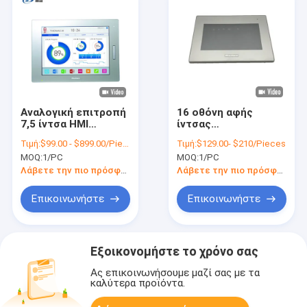
Αναλογική επιτροπή
16 οθόνη αφής
7,5 ίντσα HMI
ίντσας
Proface
PFXGP4402WADW
Τιμή:
$99.00 - $899.00/Pieces
Τιμή:
$129.00- $210/Pieces
PFXGP4401TAD
Proface HMI 12,1
MOQ:
1/PC
MOQ:
1/PC
διεπαφών χειριστών
επιπέδων
Λάβετε την πιο πρόσφατη τιμή
Λάβετε την πιο πρόσφατη τιμή
Επικοινωνήστε
Επικοινωνήστε
Εξοικονομήστε το χρόνο σας
Ας επικοινωνήσουμε μαζί σας με τα
καλύτερα προϊόντα.