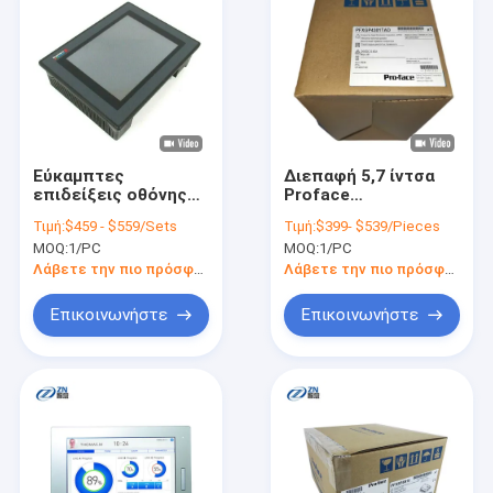
Εύκαμπτες
Διεπαφή 5,7 ίντσα
επιδείξεις οθόνης
Proface
αφής Easyview
PFXGP4301TAD
Τιμή:
$459 - $559/Sets
Τιμή:
$399- $539/Pieces
Proface HMI GP577R-
χειριστών οθόνης
MOQ:
1/PC
MOQ:
1/PC
TC41-24VP
αφής HMI
Λάβετε την πιο πρόσφατη τιμή
Λάβετε την πιο πρόσφατη τιμή
Επικοινωνήστε
Επικοινωνήστε
Σπίτι
Προϊόντα
Βίντεο