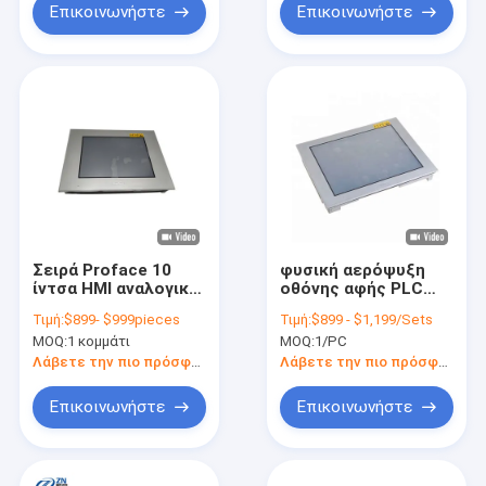
Επικοινωνήστε
Επικοινωνήστε
Σειρά Proface 10
φυσική αερόψυξη
ίντσα HMI αναλογικό
οθόνης αφής PLC
TFT LCD
Proface HMI 5,7
Τιμή:
$899- $999pieces
Τιμή:
$899 - $1,199/Sets
PFXGP4501TADW
ίντσας
MOQ:
1 κομμάτι
MOQ:
1/PC
GP4000
PFXGP4301TADC
Λάβετε την πιο πρόσφατη τιμή
Λάβετε την πιο πρόσφατη τιμή
Επικοινωνήστε
Επικοινωνήστε