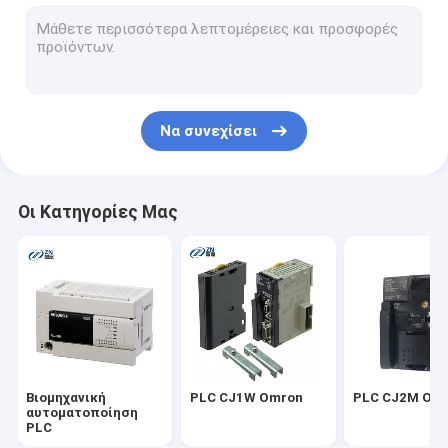
PLC CP1E Omron
Omron CP1W
PLC CP1H Omron
Να συνεχίσει
Omron CS1D
Οθόνη αφής Omron HMI
Οι Κατηγορίες Μας
proface hmi
Φούτζι ηλεκτρικό HMI
Ενότητα PLC της Mitsubishi
Οθόνη αφής της Mitsubishi HMI
Βιομηχανική
PLC CJ1W Omron
PLC CJ2M Om
Σερβο μηχανή της Mitsubishi
αυτοματοποίηση
PLC