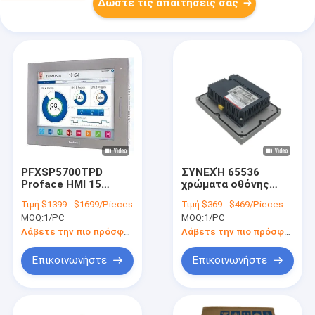
Δώστε τις απαιτήσεις σας
PFXSP5700TPD
ΣΥΝΕΧΉ 65536
Proface HMI 15
χρώματα οθόνης
χρώμα LCD PLC TFT
αφής HMI Proface
Τιμή:
$1399 - $1699/Pieces
Τιμή:
$369 - $469/Pieces
σειράς ίντσας
PFXGM4301TAD 24V
MOQ:
1/PC
MOQ:
1/PC
GP4000
Λάβετε την πιο πρόσφατη τιμή
Λάβετε την πιο πρόσφατη τιμή
Επικοινωνήστε
Επικοινωνήστε