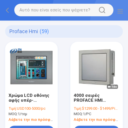
Proface Hmi
(59)
Χρώμα LCD οθόνης
4000 σειρές
αφής υπέρ-
PROFACE HMI
προσώπου
ανθεκτική ταινία
Τιμή:
USD100-5000/pc
Τιμή:
$1299.00 - $1499/Pieces
PFXGP4401TAD HMI
PFXGP4601TAA 12,1
MOQ:
1/τεμ
MOQ:
1/PC
TFT
ίντσας
Λάβετε την πιο πρόσφατη τιμή
Λάβετε την πιο πρόσφατη τιμή