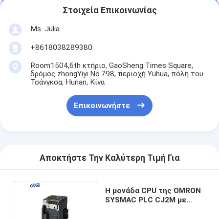
Στοιχεία Επικοινωνίας
Ms. Julia
+8618038289380
Room1504,6th κτήριο, GaoSheng Times Square,
δρόμος zhongYiyi No.798, περιοχή Yuhua, πόλη του
Τσάνγκσα, Hunan, Κίνα
Επικοινωνήστε
Αποκτήστε Την Καλύτερη Τιμή Για
Η μονάδα CPU της OMRON
SYSMAC PLC CJ2M με
χαμηλό κόστος