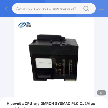
1
/
1
Η μονάδα CPU της OMRON SYSMAC PLC CJ2M με