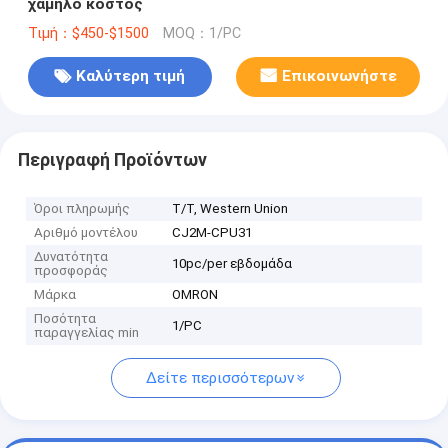
χαμηλό κόστος
Τιμή：$450-$1500
MOQ：1/PC
Καλύτερη τιμή
Επικοινωνήστε
Περιγραφή Προϊόντων
Όροι πληρωμής
T/T, Western Union
Αριθμό μοντέλου
CJ2M-CPU31
Δυνατότητα
10pc/per εβδομάδα
προσφοράς
Μάρκα
OMRON
Ποσότητα
1/PC
παραγγελίας min
Δείτε περισσότερων