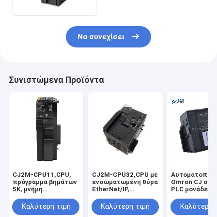
Να συνεχίσει
Συνιστώμενα Προϊόντα
CJ2M-CPU11,CPU,
CJ2M-CPU32,CPU με
Αυτοματοποί
πρόγραμμα βημάτων
ενσωματωμένη θύρα
Omron CJ σει
5K, μνήμη
EtherNet/IP,
PLC μονάδες 
δεδομένων 32K
πρόγραμμα βημάτων
CJ2M-CPU34 
λέξεων, 32K λέξεις
10K, μνήμη
χρώμα
Καλύτερη τιμή
Καλύτερη τιμή
Καλύτερη 
x 1 τράπεζα EM,
δεδομένων 32K